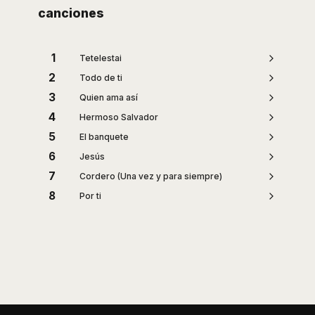
canciones
1
Tetelestai
2
Todo de ti
3
Quien ama así
4
Hermoso Salvador
5
El banquete
6
Jesús
7
Cordero (Una vez y para siempre)
8
Por ti