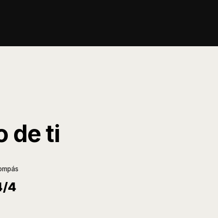
 de ti
ompás
4/4