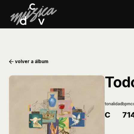
volver a álbum
Todo
tonalidad
bpm
c
C
71