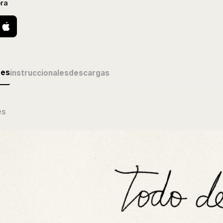
ra
des
instruccionales
descargas
és