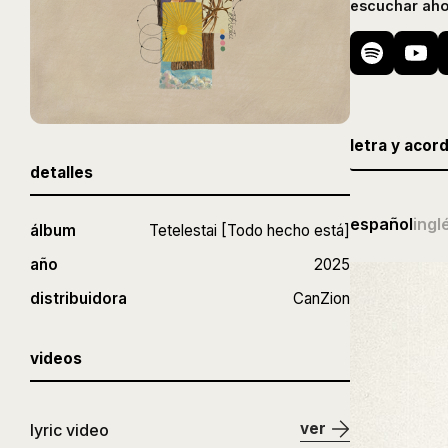
escuchar aho
letra y acor
detalles
español
ingl
álbum
Tetelestai [Todo hecho está]
año
2025
distribuidora
CanZion
videos
ver
lyric video