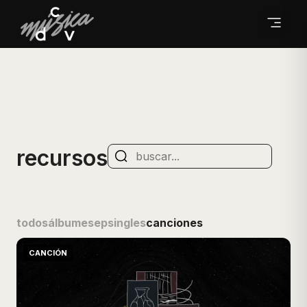
recursos
todos
álbumes
ep
singles
canciones
CANCIÓN