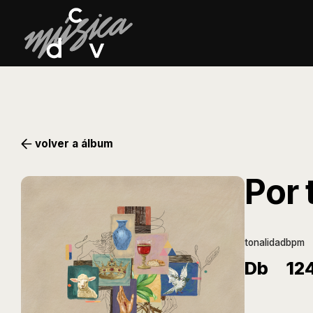
volver a álbum
Por t
tonalidad
bpm
Db
12