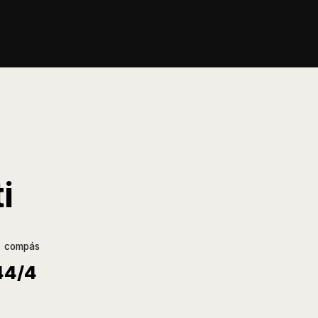
i
compás
4
4/4