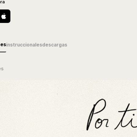
ra
des
instruccionales
descargas
és