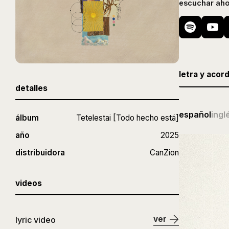
escuchar aho
letra y acor
detalles
español
ingl
álbum
Tetelestai [Todo hecho está]
año
2025
distribuidora
CanZion
videos
ver
lyric video