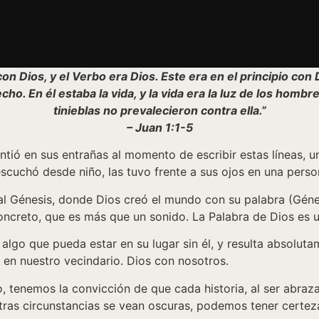
 con Dios, y el Verbo era Dios. Este era en el principio con
ho. En él estaba la vida, y la vida era la luz de los hombre
tinieblas no prevalecieron contra ella.”
– Juan 1:1-5
intió en sus entrañas al momento de escribir estas líneas, u
scuchó desde niño, las tuvo frente a sus ojos en una perso
 al Génesis, donde Dios creó el mundo con su palabra (Génes
oncreto, que es más que un sonido. La Palabra de Dios es u
e algo que pueda estar en su lugar sin él, y resulta absoluta
o en nuestro vecindario. Dios con nosotros.
, tenemos la convicción de que cada historia, al ser abraza
s circunstancias se vean oscuras, podemos tener certeza d