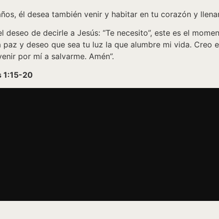
ños, él desea también venir y habitar en tu corazón y llenar
l deseo de decirle a Jesús: “Te necesito”, este es el moment
 paz y deseo que sea tu luz la que alumbre mi vida. Creo en
venir por mí a salvarme. Amén”.
s 1:15-20