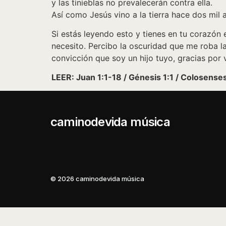
y las tinieblas no prevalecerán contra ella.
Así como Jesús vino a la tierra hace dos mil a
Si estás leyendo esto y tienes en tu corazón e
necesito. Percibo la oscuridad que me roba la
convicción que soy un hijo tuyo, gracias por 
LEER: Juan 1:1-18 / Génesis 1:1 / Colosense
caminodevida música
© 2026 caminodevida música