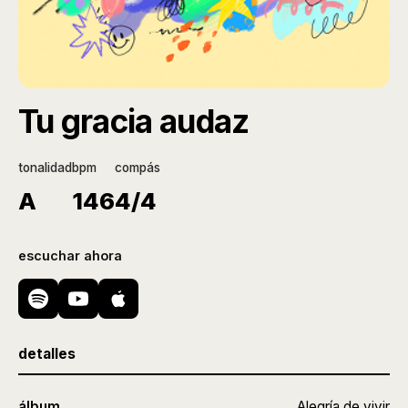
Tu gracia audaz
tonalidad
bpm
compás
A
146
4/4
escuchar ahora
detalles
álbum
Alegría de vivir