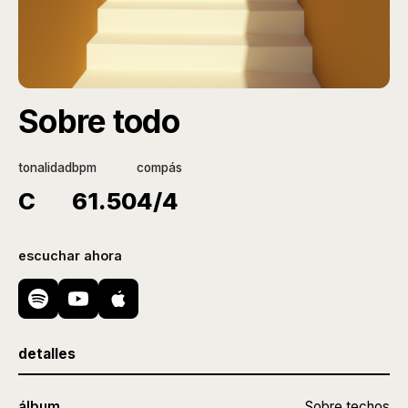
Sobre todo
tonalidad
bpm
compás
C
61.50
4/4
escuchar ahora
detalles
álbum
Sobre techos