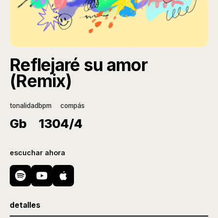
Reflejaré su amor
(Remix)
tonalidad
bpm
compás
Gb
130
4/4
escuchar ahora
detalles