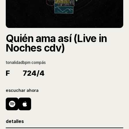
Quién ama así (Live in
Noches cdv)
tonalidad
bpm
compás
F
72
4/4
escuchar ahora
detalles