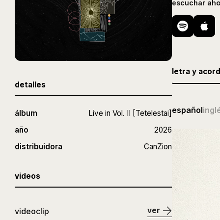
escuchar aho
letra y acor
detalles
español
ingl
álbum
Live in Vol. II [Tetelestai]
año
2026
distribuidora
CanZion
videos
ver
videoclip