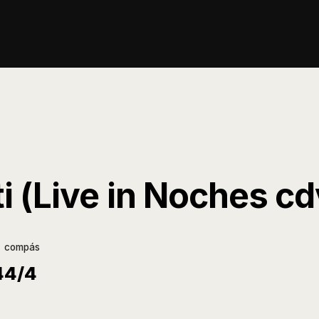
ti (Live in Noches cd
compás
4
4/4