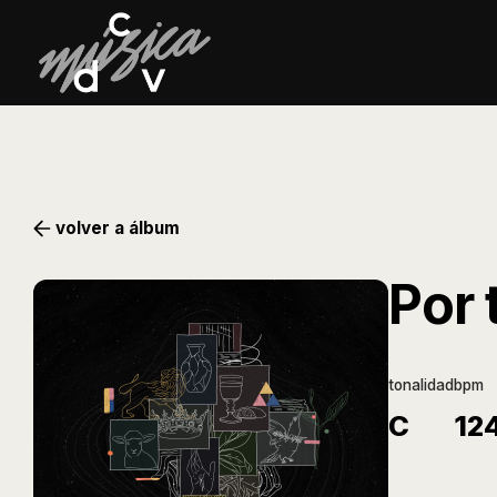
volver a álbum
Por 
tonalidad
bpm
C
12