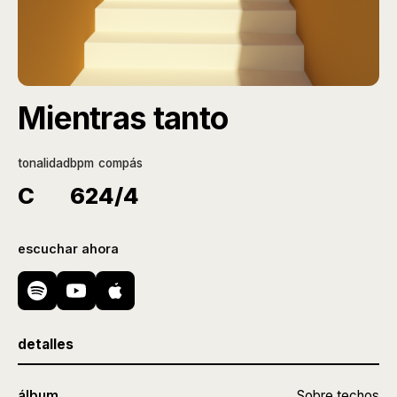
Mientras tanto
tonalidad
bpm
compás
C
62
4/4
escuchar ahora
detalles
álbum
Sobre techos