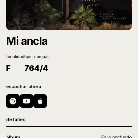
Mi ancla
tonalidad
bpm
compás
F
76
4/4
escuchar ahora
detalles
álbum
En lo profundo