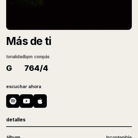
Más de ti
tonalidad
bpm
compás
G
76
4/4
escuchar ahora
detalles
álbum
Incontenible