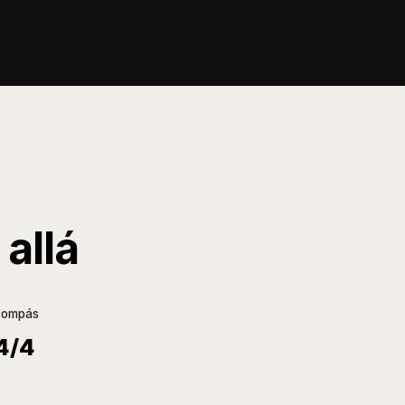
allá
compás
4/4