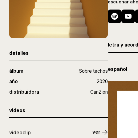
escuchar aho
letra y acor
detalles
español
álbum
Sobre techos
año
2020
distribuidora
CanZion
videos
ver
videoclip