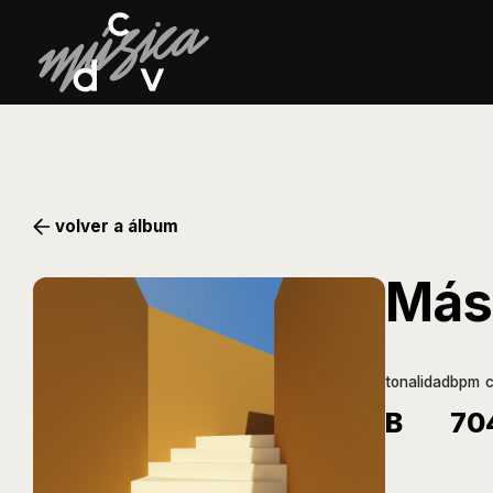
volver a álbum
Más 
tonalidad
bpm
B
70