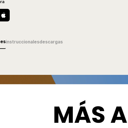
ra
des
instruccionales
descargas