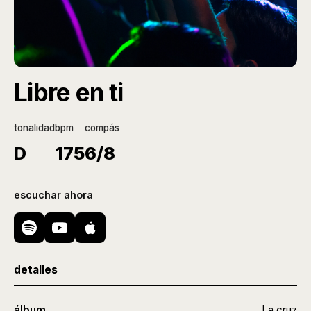
Libre en ti
tonalidad
bpm
compás
D
175
6/8
escuchar ahora
detalles
álbum
La cruz