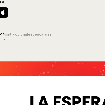
ra
des
instruccionales
descargas