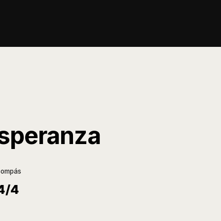
esperanza
compás
4/4