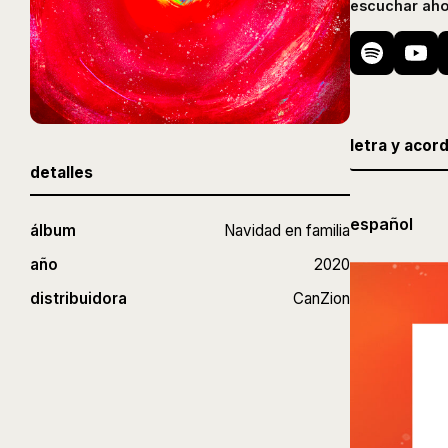
escuchar aho
letra y acor
detalles
español
álbum
Navidad en familia
año
2020
distribuidora
CanZion