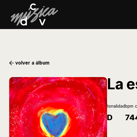
volver a álbum
La 
tonalidad
bpm
D
74