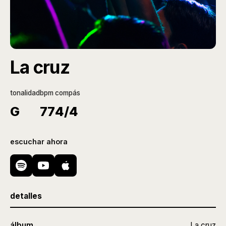
La cruz
tonalidad
bpm
compás
G
77
4/4
escuchar ahora
detalles
álbum
La cruz