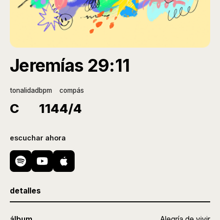
Jeremías 29:11
tonalidad
bpm
compás
C
114
4/4
escuchar ahora
detalles
álbum
Alegría de vivir