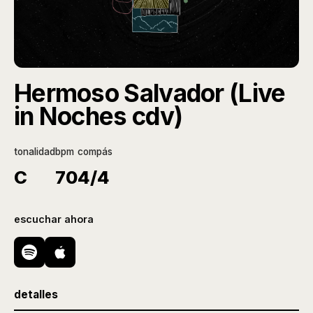
Hermoso Salvador (Live
in Noches cdv)
tonalidad
bpm
compás
C
70
4/4
escuchar ahora
detalles