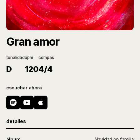
Gran amor
tonalidad
bpm
compás
D
120
4/4
escuchar ahora
detalles
álbum
Navidad en familia