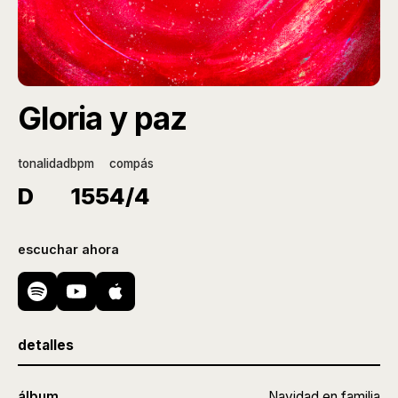
Gloria y paz
tonalidad
bpm
compás
D
155
4/4
escuchar ahora
detalles
álbum
Navidad en familia