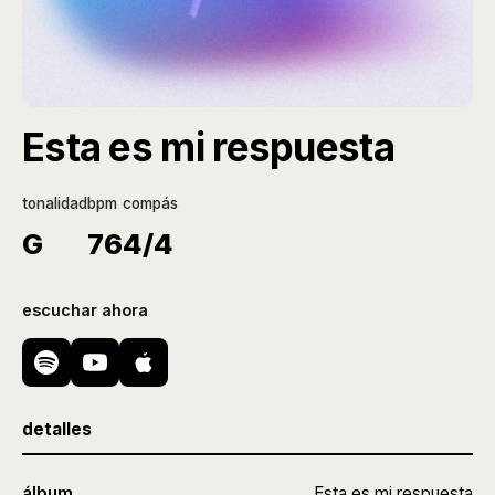
Esta es mi respuesta
tonalidad
bpm
compás
G
76
4/4
escuchar ahora
detalles
álbum
Esta es mi respuesta