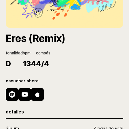
Eres (Remix)
tonalidad
bpm
compás
D
134
4/4
escuchar ahora
detalles
álbum
Alegría de vivir