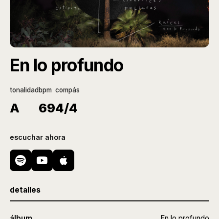
En lo profundo
tonalidad
bpm
compás
A
69
4/4
escuchar ahora
detalles
álbum
En lo profundo