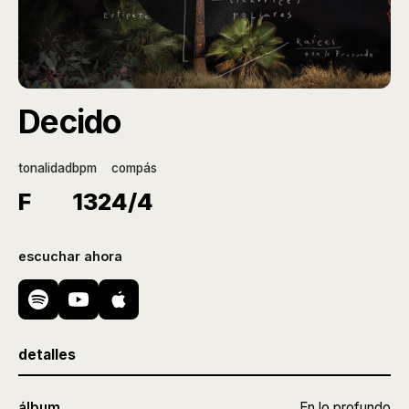
Decido
tonalidad
bpm
compás
F
132
4/4
escuchar ahora
detalles
álbum
En lo profundo