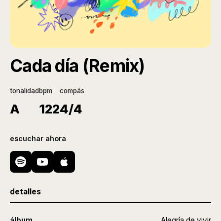
Cada día (Remix)
tonalidad
bpm
compás
A
122
4/4
escuchar ahora
detalles
álbum
Alegría de vivir