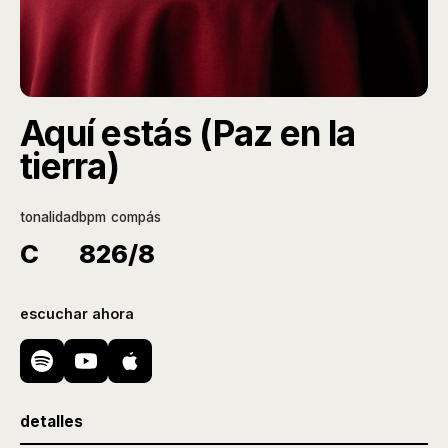
Aquí estás (Paz en la
tierra)
tonalidad
bpm
compás
C
82
6/8
escuchar ahora
detalles