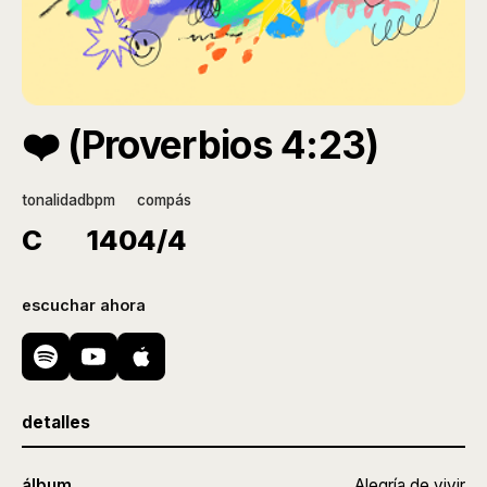
❤️ (Proverbios 4:23)
tonalidad
bpm
compás
C
140
4/4
escuchar ahora
detalles
álbum
Alegría de vivir